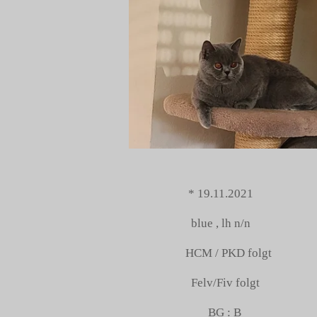
* 19.11.2021
blue , lh n/n
HCM / PKD folgt
Felv/Fiv folgt
BG : B