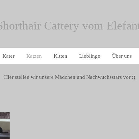
 Shorthair Cattery vom Elefa
Kater
Katzen
Kitten
Lieblinge
Über uns
Hier stellen wir unsere Mädchen und Nachwuchsstars vor :)
Last Hope * CZ