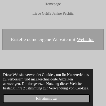
Homepage.
Liebe Grüße Janine Pachita
Erstelle deine eigene Website mit
Webador
Diese Website verwendet Cookies, um Ihr Nutzererlebnis
zu verbessern und maßgeschneiderte Anzeigen
anzuzeigen. Die fortgesetzte Nutzung dieser Website
bestätigt Ihre Zustimmung zur Verwendung von Cookies.
© 2023 - 2026 Cattery vom Elefantenbaum
Ich stimme zu
Mit Unterstützung von
Webador